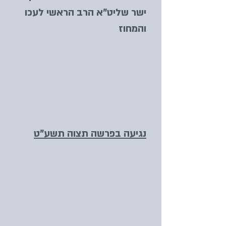
ישר שליט"א הרב הראשי לעכו
והמחוז
נגיעה בפרשה תצוה תשע"ט