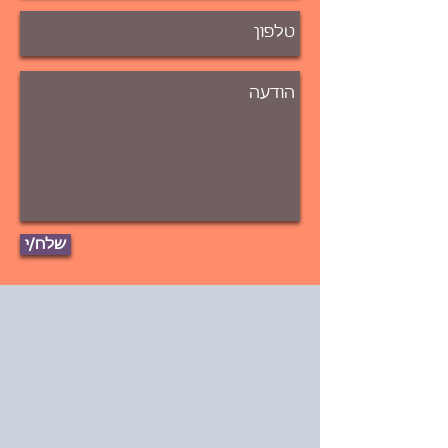
שלח/י