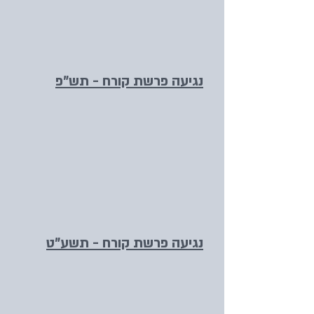
נגיעה פרשת קורח - תש"פ
נגיעה פרשת קורח - תשע"ט