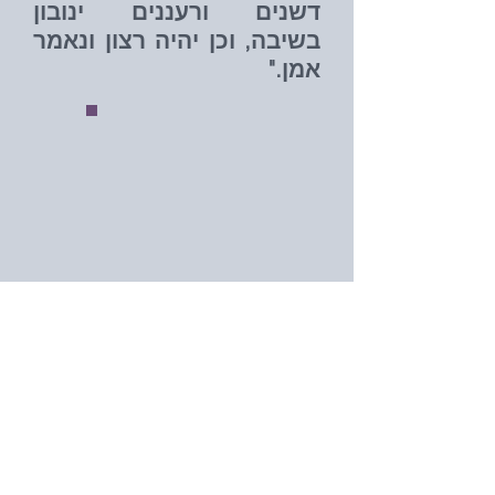
דשנים ורעננים ינובון
בשיבה, וכן יהיה רצון ונאמר
אמן."
ברית מילה