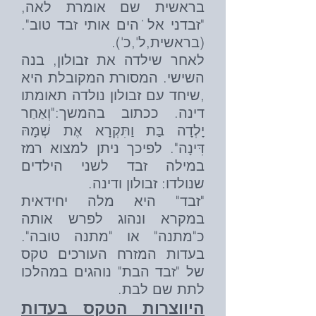
בראשית שם אומרת לאה,
"זבדני אל˙הים אותי זבד טוב".
(בראשית,ל',כ').
לאחר שילדה את זבולון, בנה
השישי. המסורת המקובלת היא
,שיחד עם זבולון נולדה תאומתו
דינה. ככתוב בהמשך:"וְאַחַר
יָלְדָה בַּת וַתִּקְרָא אֶת שְׁמָהּ
דִּינָה". לפיכך ניתן למצוא רמז
במילה זבד לשני הילדים
שנולדו: זבולון ודינה.‏‏
"זבד" היא מלה יחידאית
במקרא ונהוג לפרש אותה
כ"מתנה" או "מתנה טובה".
בעדות המזרח העורכים טקס
של "זבד הבת" נוהגים במהלכו
לתת שם לבת.
היווצרות הטקס בעדות