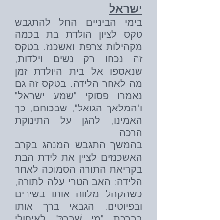
ישראל
בימי הביניים החל להתגבש
טקס לציון הולדת בת בכמה
מקהילות צרפת ואשכנז. בטקס
זה נכחו רק נשים וילדות,
שנאספו אל בית היולדת זמן
מה לאחר הלידה. בטקס זה גם
נאמרו פסוקי "שמע ישראל"
ו"המלאך הגואל", שבכוחם, כך
האמינו, להגן על התינוקת
הרכה
בהמשך התגבש המנהג בקרב
האשכנזים לציין את לידת הבת
בקריאת התורה הסמוכה לאחר
הלידה: האב הטרי עלה לתורה,
כשהקהל מלווה אותו בשירים
ובפיוטים. הגבאי ברך אותו
בברכת "מִי שֶׁבֵּרַךְ" לאיחולי