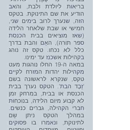
בריאות ליולדת ולבת, והאב
הודיע את שם התינוקת. בטקס
הזה, שנערך לרוב בימים שני,
חמישי או שבת שלאחר הלידה
(שאז מוציאים בבית הכנסת
ספר תורה), האֵם והבת בדרך
כלל לא נכחו. טקס זה נוהג
בקהילות אשכנז עד ימינו.
במאה ה-19 החלו נוהגות מעט
מקהילות יהדות המזרח לקיים
טקס, שנקרא לראשונה בשם
'זֵבֶד הבת'. הטקס נערך בבית
הכנסת או בבית, במרחק זמן
לא קבוע מיום הלידה, בנוכחות
חברי הקהילה, גברים כנשים.
במהלך הטקס ניתן שֵם
לתינוקת, ונאמרו בו פסוקים
ופיוטים מיוחדים העוסקים