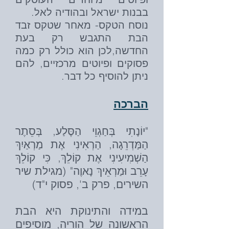
בבנות ישראל ובהודיה לאל.
נוסח הטקס- מאחר שטקס זבד
הבת התגבש רק בעת
החדשה,לכן הוא כולל רק כמה
פסוקים ופיוטים מרכזיים, להם
ניתן להוסיף כל דבר.
הברכה
"יוֹנָתִי בְּחַגְוֵי הַסֶּלַע, בְּסֵתֶר
הַמַּדְרֵגָה, הַרְאִינִי אֶת מַרְאַיִךְ
הַשְׁמִיעִינִי אֶת קוֹלֵךְ, כִּי קוֹלֵךְ
עָרֵב וּמַרְאֵיךְ נָאוֶה" (מגילת שיר
השירים, פרק ב', פסוק י"ד)
במידה והתינוקת היא הבת
הראשונה של הוריה, מוסיפים