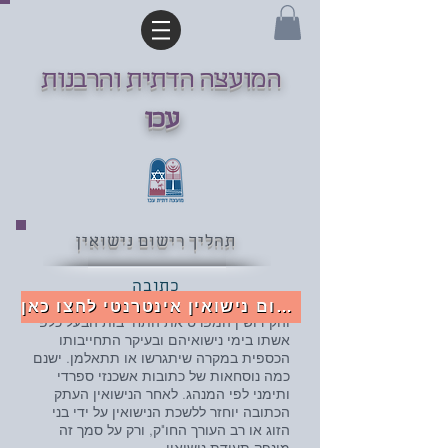
המועצה הדתית והרבנות
עכו
תהליך רישום נישואין
כתובה
מסמך הלכתי ומשפטי הנלווה לחופה
לרישום נישואין אינטרנטי לחצו כאן
והקידושין המפרט את התחייבות הבעל כלפי
אשתו בימי נישואיהם ובעיקר התחייבותו
הכספית במקרה שיתגרשו או תתאלמן. ישנם
כמה נוסחאות של כתובות אשכנזי ספרדי
ותימני לפי המנהג. לאחר הנישואין העתק
הכתובה יוחזר ללשכת הנישואין על ידי בני
הזוג או רב העורך החו"ק, ורק על סמך זה
מונפק תעודת נישואין.