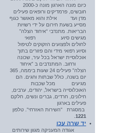
כיום מונה הארגון מונה כ-2000
חובשים, פרמדיקים ורופאים פעילים
מדן ועד אילת והוא מאושר כגוף
מסייע בשעת חירום על ידי רשויות
הבריאות. מתנדבי “איחוד הצלה”
מגישים סיוע רפואי
לחולים ולפצועים הזקוקים לטיפול
וסיוע רפואי מידי והם פזורים בתוך
אוכלוסיית ישראל בכל עיר, שכונה
ורחוב. המתנדבים ב ”איחוד
הצלה” פעילים 24 שעות ביממה, 365
יום בשנה, כולל שבתות וחגים. הם
מגיעים מכל שכבות
האוכלוסייה בישראל, יהודים, ערבים,
חילונים, חרדים, גברים ונשים, חלקם
פעילים בארגון
במסגרת "השירות האזרחי". טלפון
.
1221
יד שרה עכו
אגודה המעניקה מגוון שירותים