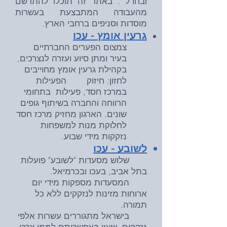
ובחו"ל . באתר זה תוכלו להתרשם
מהעבודה המתבצעת בעשרות
מוסדות וסניפים ברחבי הארץ.
גרעין אומץ - עכו
צמצום הפערים החברתיים
בעיר ומתן סיוע ועזרה לנצרכים,
בקהילת גרעין אומץ מחוייבים
לחזון: חיזוק הפעילות
במרכז חסד, פעילות בתחומי
הרווחה והחברה בשיתוף גופים
שונים. הארגון מחזיק מרכז חסד
לחלוקת מנות למשפחות
נזקקות מידי שבוע.
לשובע - עכו
שלוש מסעדות "לשובע" פועלות
בתל אביב, בעכו ובכרמיאל.
המסעדות מספקות מידי יום
ארוחות מזינות לנזקקים ללא כל
תמורה.
בישראל מתגוררים עשרות אלפי
נזקקים, שאין באפשרותם לממן צרכי