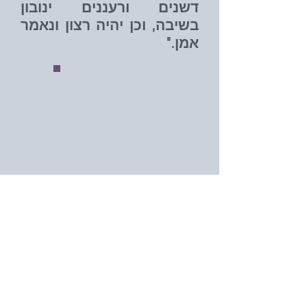
דשנים ורעננים ינובון
בשיבה, וכן יהיה רצון ונאמר
אמן."
ברית מילה