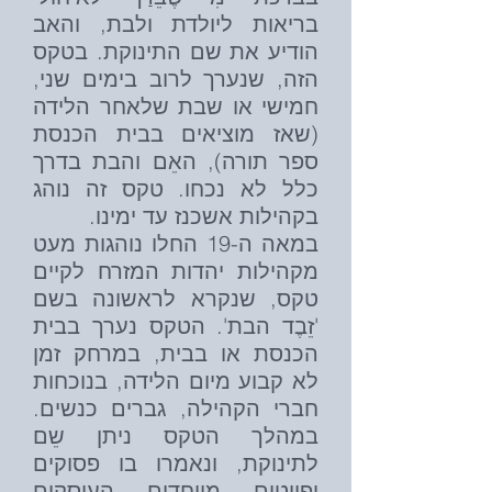
בריאות ליולדת ולבת, והאב
הודיע את שם התינוקת. בטקס
הזה, שנערך לרוב בימים שני,
חמישי או שבת שלאחר הלידה
(שאז מוציאים בבית הכנסת
ספר תורה), האֵם והבת בדרך
כלל לא נכחו. טקס זה נוהג
בקהילות אשכנז עד ימינו.
במאה ה-19 החלו נוהגות מעט
מקהילות יהדות המזרח לקיים
טקס, שנקרא לראשונה בשם
'זֵבֶד הבת'. הטקס נערך בבית
הכנסת או בבית, במרחק זמן
לא קבוע מיום הלידה, בנוכחות
חברי הקהילה, גברים כנשים.
במהלך הטקס ניתן שֵם
לתינוקת, ונאמרו בו פסוקים
ופיוטים מיוחדים העוסקים