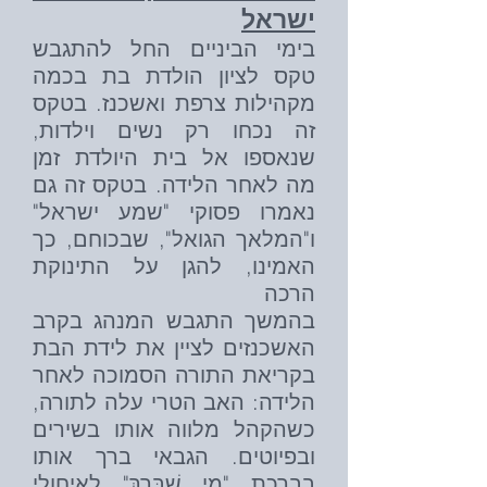
ישראל
בימי הביניים החל להתגבש
טקס לציון הולדת בת בכמה
מקהילות צרפת ואשכנז. בטקס
זה נכחו רק נשים וילדות,
שנאספו אל בית היולדת זמן
מה לאחר הלידה. בטקס זה גם
נאמרו פסוקי "שמע ישראל"
ו"המלאך הגואל", שבכוחם, כך
האמינו, להגן על התינוקת
הרכה
בהמשך התגבש המנהג בקרב
האשכנזים לציין את לידת הבת
בקריאת התורה הסמוכה לאחר
הלידה: האב הטרי עלה לתורה,
כשהקהל מלווה אותו בשירים
ובפיוטים. הגבאי ברך אותו
בברכת "מִי שֶׁבֵּרַךְ" לאיחולי