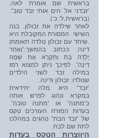
בראשית שם אומרת לאה,
"זבדני אל˙הים אותי זבד טוב".
(בראשית,ל',כ').
לאחר שילדה את זבולון, בנה
השישי. המסורת המקובלת היא
,שיחד עם זבולון נולדה תאומתו
דינה. ככתוב בהמשך:"וְאַחַר
יָלְדָה בַּת וַתִּקְרָא אֶת שְׁמָהּ
דִּינָה". לפיכך ניתן למצוא רמז
במילה זבד לשני הילדים
שנולדו: זבולון ודינה.‏‏
"זבד" היא מלה יחידאית
במקרא ונהוג לפרש אותה
כ"מתנה" או "מתנה טובה".
בעדות המזרח העורכים טקס
של "זבד הבת" נוהגים במהלכו
לתת שם לבת.
היווצרות הטקס בעדות