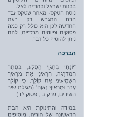
בבנות ישראל ובהודיה לאל.
נוסח הטקס- מאחר שטקס זבד
הבת התגבש רק בעת
החדשה,לכן הוא כולל רק כמה
פסוקים ופיוטים מרכזיים, להם
ניתן להוסיף כל דבר.
הברכה
"יוֹנָתִי בְּחַגְוֵי הַסֶּלַע, בְּסֵתֶר
הַמַּדְרֵגָה, הַרְאִינִי אֶת מַרְאַיִךְ
הַשְׁמִיעִינִי אֶת קוֹלֵךְ, כִּי קוֹלֵךְ
עָרֵב וּמַרְאֵיךְ נָאוֶה" (מגילת שיר
השירים, פרק ב', פסוק י"ד)
במידה והתינוקת היא הבת
הראשונה של הוריה, מוסיפים