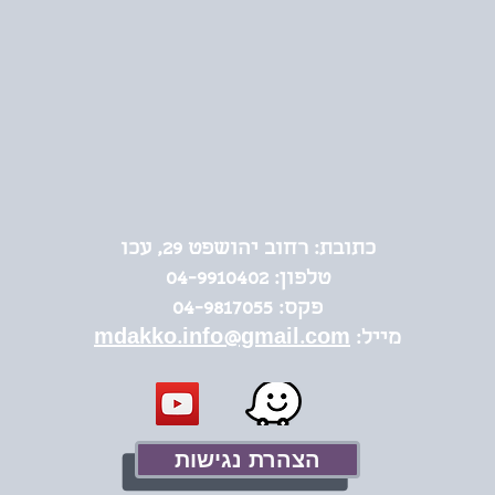
כתובת:
רחוב יהושפט 29, עכו
טלפון:
04-9910402
פקס: 04-9817055
מייל:
mdakko.info@gmail.com
הצהרת נגישות