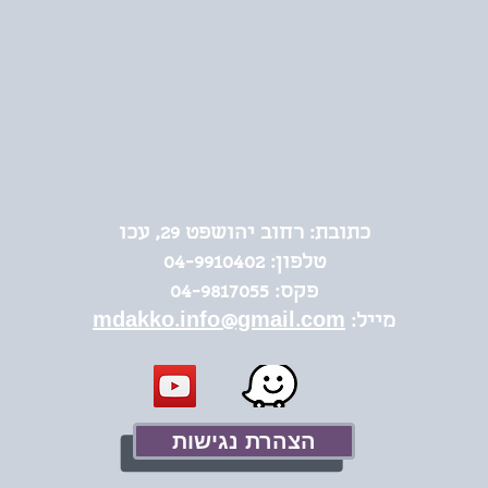
כתובת:
רחוב יהושפט 29, עכו
טלפון:
04-9910402
פקס: 04-9817055
מייל:
mdakko.info@gmail.com
הצהרת נגישות