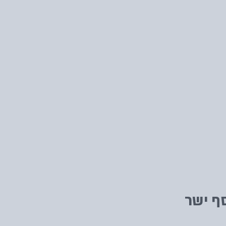
ף ישר