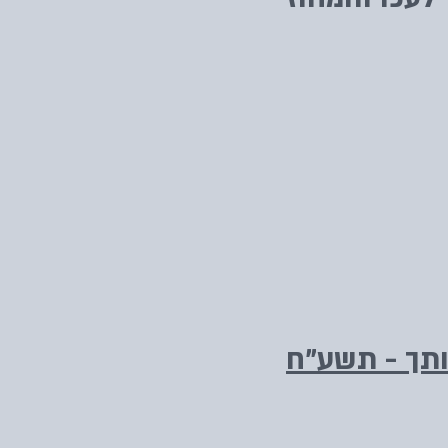
תך - תשע"ח