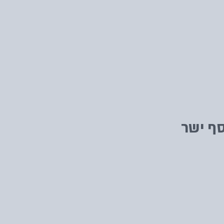
ף ישר